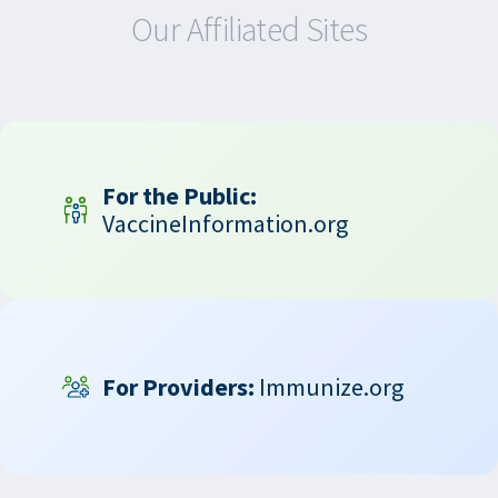
Our Affiliated Sites
For the Public:
VaccineInformation.org
For Providers:
Immunize.org