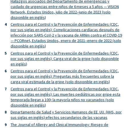
Hallazgos asociados del Departamento de emergencias y
cuidado de urgencias entre niños de 6 meses a 5 años — VISION
Network, Estados Unidos, julio de 2022–junio de 2023 (solo
disponible en inglés)
Centros para el Control y la Prevención de Enfermedades (CDC,
por sus siglas en inglés): Complicaciones cardíacas después de
infección por SARS-CoV-2 y la vacuna de ARNm contra el COVID-19
— PCORnet, Estados Unidos, enero de 2021–enero de 2022 (solo
disponible en inglés)
Centros para el Control y la Prevención de Enfermedades (CDC,
por sus siglas en inglés): Carga viral de la gripe (solo disponible
en inglés)
Centros para el Control y la Prevención de Enfermedades (CDC,
por sus siglas en inglés): Preguntas más frecuentes sobre la
carga viral estimada de la gripe (solo disponible en inglés)
Centros para el Control y la Prevención de Enfermedades (CDC,
por sus siglas en inglés): Las muertes pediátricas por gripe esta
temporada llegan a 100; la mayoría niños no vacunados (solo
disponible en inglés)
Departamento de Salud y Servicios Humanos de EE. UU. (HHS, por
sus siglas en inglés):efectos secundarios de las vacunas
The Journal of Allergy and Clinical Immunology: Riesgo de