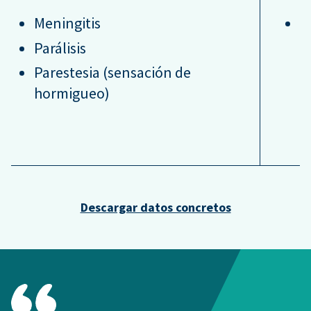
Meningitis
R
g
Parálisis
v
Parestesia (sensación de
E
hormigueo)
1
r
Descargar datos concretos