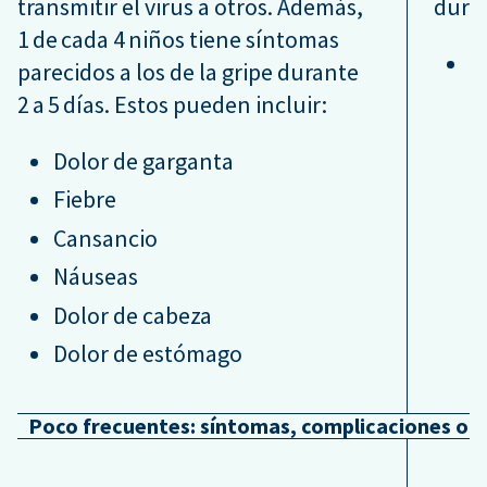
transmitir el virus a otros. Además,
duran
1 de cada 4 niños tiene síntomas
D
parecidos a los de la gripe durante
l
2 a 5 días. Estos pueden incluir:
Dolor de garganta
Fiebre
Cansancio
Náuseas
Dolor de cabeza
Dolor de estómago
Poco frecuentes: síntomas, complicaciones o 