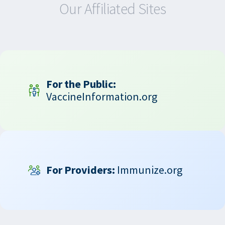
Our Affiliated Sites
For the Public:
VaccineInformation.org
For Providers:
Immunize.org