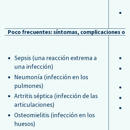
P
Poco frecuentes: síntomas, complicaciones o 
Sepsis (una reacción extrema a
L
una infección)
D
Neumonía (infección en los
v
pulmones)
S
Artritis séptica (infección de las
F
articulaciones)
D
Osteomielitis (infección en los
huesos)