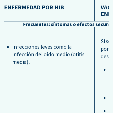
ENFERMEDAD POR HIB
VAC
ENF
Frecuentes: síntomas o efectos secund
Si se
Infecciones leves como la
por l
infección del oído medio (otitis
desap
media).
D
h
a
F
I