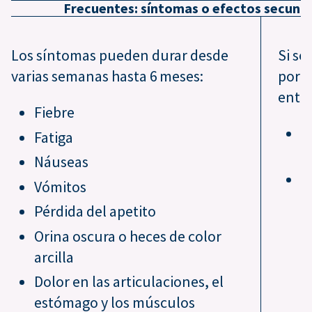
Frecuentes: síntomas o efectos secund
Los síntomas pueden durar desde
Si se
varias semanas hasta 6 meses:
por l
entre 
Fiebre
D
Fatiga
l
Náuseas
F
Vómitos
Pérdida del apetito
Orina oscura o heces de color
arcilla
Dolor en las articulaciones, el
estómago y los músculos