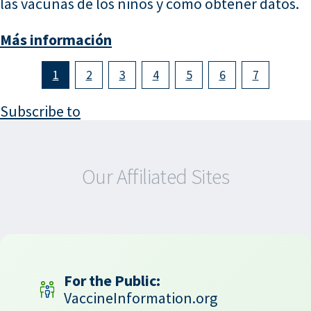
las vacunas de los niños y cómo obtener datos.
Más información
1
2
3
4
5
6
7
Subscribe to
Our Affiliated Sites
For the Public:
VaccineInformation.org