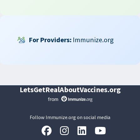
For Providers:
Immunize.org
LetsGetRealAboutVaccines.org
Follow Immunize.org on social media
“Facebook
“Instagram
“LinkedIn
“Youtube